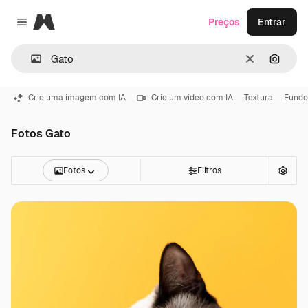
Magnific
Preços
Entrar
Close menu
Limpar
Pesqui
Crie uma imagem com IA
Crie um vídeo com IA
Textura
Fundo
Fotos Gato
Fotos
Filtros