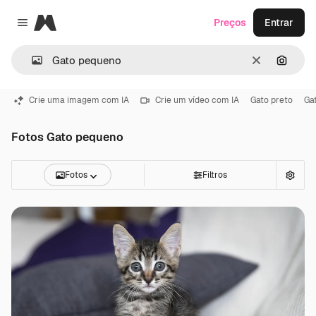
Magnific
Preços
Entrar
Close menu
Limpar
Pesqui
Crie uma imagem com IA
Crie um vídeo com IA
Gato preto
Gat
Fotos Gato pequeno
Fotos
Filtros