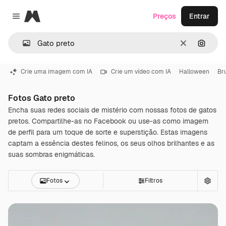
Magnific
Preços
Entrar
Close menu
Limpar
Pesqui
Crie uma imagem com IA
Crie um vídeo com IA
Halloween
Br
Fotos Gato preto
Encha suas redes sociais de mistério com nossas fotos de gatos
pretos. Compartilhe-as no Facebook ou use-as como imagem
de perfil para um toque de sorte e superstição. Estas imagens
captam a essência destes felinos, os seus olhos brilhantes e as
suas sombras enigmáticas.
Fotos
Filtros