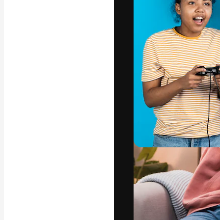
A plataforma cr
seu melhor trab
assinantes entr
agências e estú
Português
Copyright © 2010