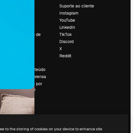
Preços
Suporte ao cliente
Sobre nós
Instagram
Reviews
YouTube
Emprego
LinkedIn
Tendências de
TikTok
pesquisa
Discord
Blog
X
Eventos
Reddit
es
Slidesgo
Vender conteúdo
Sala de imprensa
Procurando por
magnific.ai?
ree to the storing of cookies on your device to enhance site