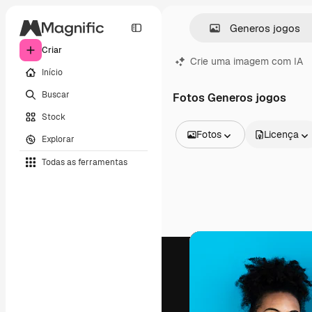
Criar
Crie uma imagem com IA
Início
Buscar
Fotos Generos jogos
Stock
Fotos
Licença
Explorar
Todas as imagens
Todas as ferramentas
Vetores
Ilustrações
Fotos
PSD
Modelos
Mockups
Vídeos
Clipes de vídeo
Animações
Modelos de vídeos
Ícones
Modelos 3D
Fontes