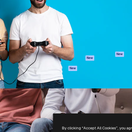
iativa para você direcionar
Spaces
Academy
alho. Mais de 1 milhão de
Assistente de IA
Documentação
e criativos, empresas,
Gerador de
Atendimento
dios.
imagens
Termos e
Gerador de vídeos
condições
Texto para voz
Política de
privacidade
Conteúdo de stock
Originais
MCP para
New
New
Claude/ChatGPT
Política de cooki
Agentes
Central de
New
confiabilidade
API
Afiliados
App móvel
Empresas
Todas as
ferramentas
-
2026
Freepik Company S.L.U.
Todos os direitos reservados
.
By clicking “Accept All Cookies”, you ag