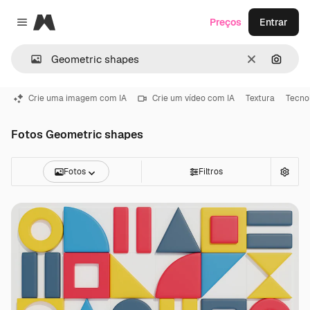
Magnific
Preços
Entrar
Close menu
Limpar
Pesqui
Crie uma imagem com IA
Crie um vídeo com IA
Textura
Tecno
Fotos Geometric shapes
Fotos
Filtros