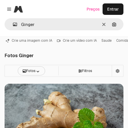
Magnific
Preços
Entrar
Close menu
Limpar
Pesqui
Crie uma imagem com IA
Crie um vídeo com IA
Saude
Comid
Fotos Ginger
Fotos
Filtros