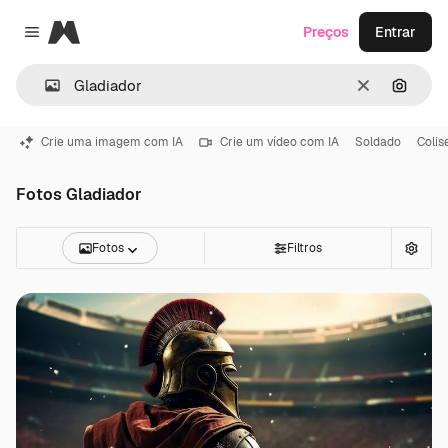
Magnific
Preços
Entrar
Close menu
Limpar
Pesqui
Crie uma imagem com IA
Crie um vídeo com IA
Soldado
Colis
Fotos Gladiador
Fotos
Filtros