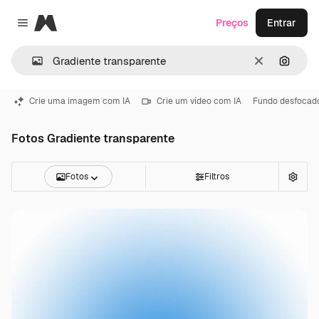
Magnific
Preços
Entrar
Close menu
Limpar
Pesqui
Crie uma imagem com IA
Crie um vídeo com IA
Fundo desfocad
Fotos Gradiente transparente
Fotos
Filtros