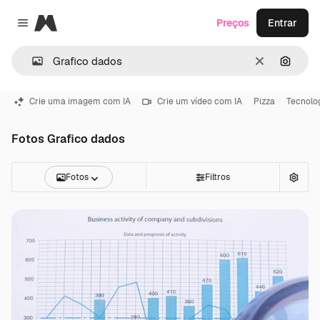
Magnific
Preços
Entrar
Close menu
Limpar
Pesqui
Crie uma imagem com IA
Crie um vídeo com IA
Pizza
Tecnolo
Fotos Grafico dados
Fotos
Filtros