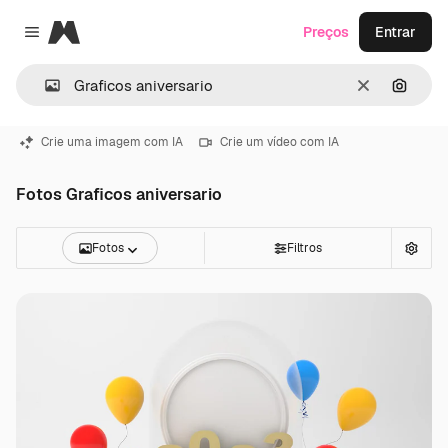
Magnific
Preços
Entrar
Close menu
Limpar
Pesqui
Crie uma imagem com IA
Crie um vídeo com IA
Fotos Graficos aniversario
Fotos
Filtros