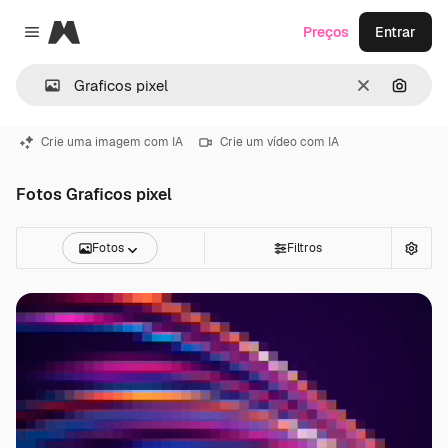
Magnific
Preços
Entrar
Close menu
Limpar
Pesqui
Crie uma imagem com IA
Crie um vídeo com IA
Fotos Graficos pixel
Fotos
Filtros