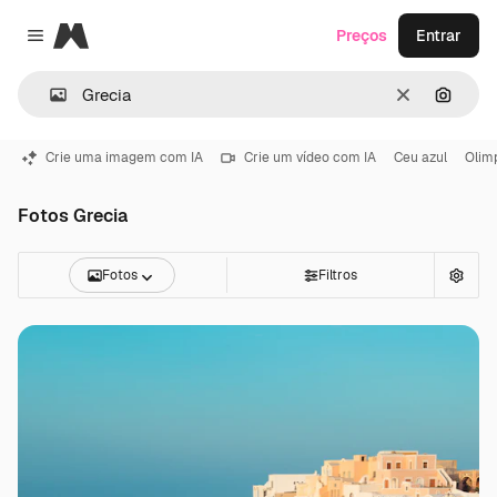
Magnific
Preços
Entrar
Close menu
Limpar
Pesqui
Crie uma imagem com IA
Crie um vídeo com IA
Ceu azul
Olim
Fotos Grecia
Fotos
Filtros