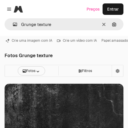
Magnific
Preços
Entrar
Close menu
Limpar
Pesqui
Crie uma imagem com IA
Crie um vídeo com IA
Papel amassado
Fotos Grunge texture
Fotos
Filtros