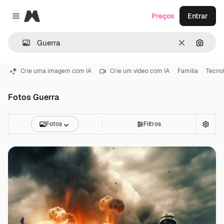
Magnific
Preços
Entrar
Close menu
Limpar
Pesqui
Crie uma imagem com IA
Crie um vídeo com IA
Familia
Tecno
Fotos Guerra
Fotos
Filtros