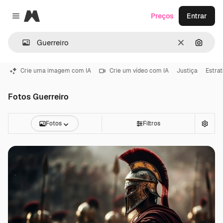
Magnific
Preços
Entrar
Close menu
Limpar
Pesqui
Crie uma imagem com IA
Crie um vídeo com IA
Justiça
Estrat
Fotos Guerreiro
Fotos
Filtros