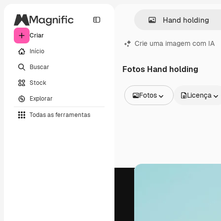
Criar
Crie uma imagem com IA
Início
Buscar
Fotos Hand holding
Stock
Fotos
Licença
Explorar
Todas as imagens
Todas as ferramentas
Vetores
Ilustrações
Fotos
PSD
Modelos
Mockups
Vídeos
Clipes de vídeo
Animações
Modelos de vídeos
Ícones
Modelos 3D
Fontes