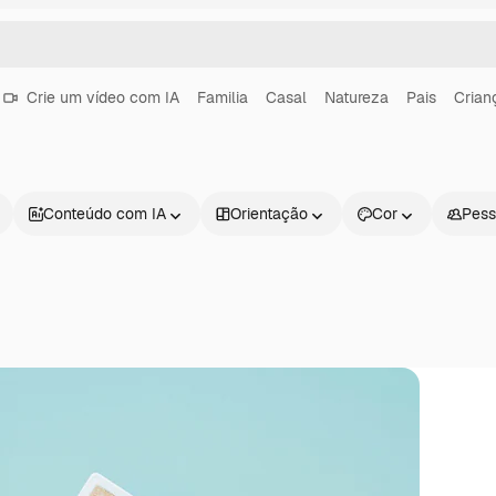
Crie um vídeo com IA
Familia
Casal
Natureza
Pais
Crian
Conteúdo com IA
Orientação
Cor
Pess
Produtos
Começar