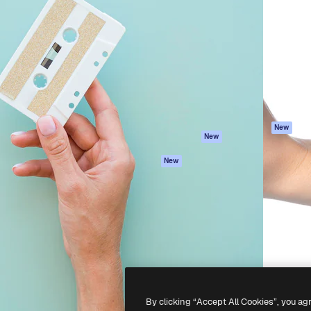
iativa para você direcionar
Spaces
Academy
alho. Mais de 1 milhão de
Assistente de IA
Documentação
e criativos, empresas,
Gerador de
Atendimento
dios.
imagens
Termos e
Gerador de vídeos
condições
Texto para voz
Política de
privacidade
Conteúdo de stock
Originais
MCP para
New
New
Claude/ChatGPT
Política de cooki
Agentes
Central de
New
confiabilidade
API
Afiliados
App móvel
Empresas
Todas as
ferramentas
-
2026
Freepik Company S.L.U.
Todos os direitos reservados
.
By clicking “Accept All Cookies”, you ag