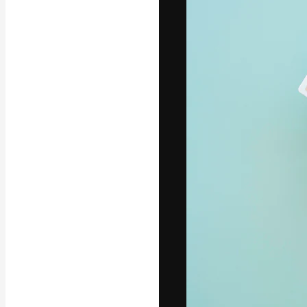
A plataforma cr
seu melhor trab
assinantes entr
agências e estú
Português
Copyright © 2010