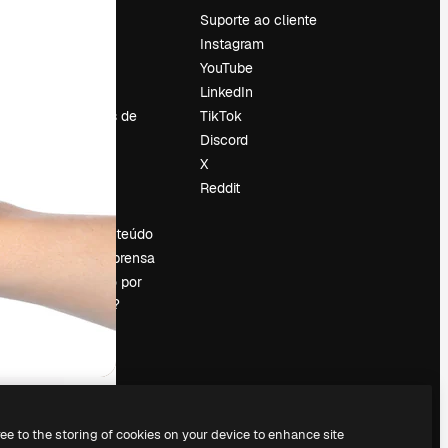
Preços
Suporte ao cliente
Sobre nós
Instagram
Reviews
YouTube
Emprego
LinkedIn
Tendências de
TikTok
pesquisa
Discord
Blog
X
Eventos
Reddit
es
Slidesgo
Vender conteúdo
Sala de imprensa
Procurando por
magnific.ai?
ree to the storing of cookies on your device to enhance site