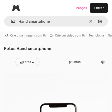
Magnific
Preços
Entrar
Close menu
Limpar
Pesqui
Crie uma imagem com IA
Crie um vídeo com IA
Tecnologia
Su
Fotos Hand smartphone
Fotos
Filtros