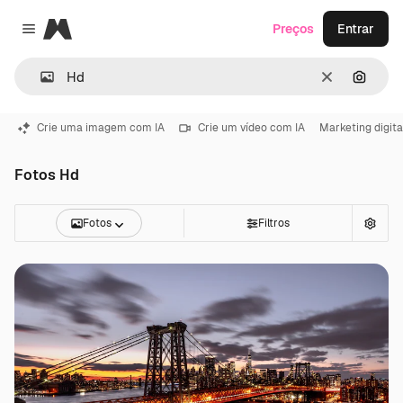
Magnific
Preços
Entrar
Close menu
Limpar
Pesqui
Crie uma imagem com IA
Crie um vídeo com IA
Marketing digita
Fotos Hd
Fotos
Filtros