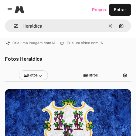
Magnific
Preços
Entrar
Close menu
Limpar
Pesqui
Crie uma imagem com IA
Crie um vídeo com IA
Fotos Heraldica
Fotos
Filtros