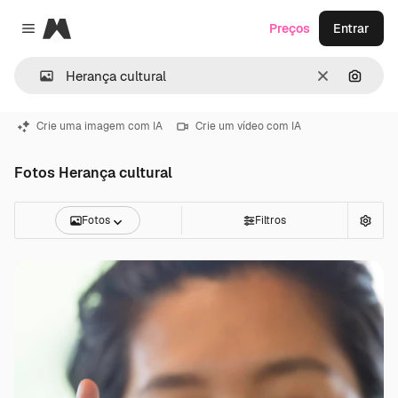
Magnific
Preços
Entrar
Close menu
Limpar
Pesqui
Crie uma imagem com IA
Crie um vídeo com IA
Fotos Herança cultural
Fotos
Filtros