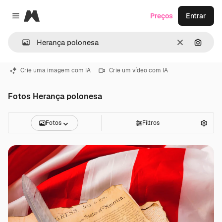
Magnific
Preços
Entrar
Close menu
Limpar
Pesqui
Crie uma imagem com IA
Crie um vídeo com IA
Fotos Herança polonesa
Fotos
Filtros