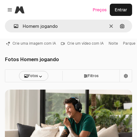
Magnific
Preços
Entrar
Close menu
Limpar
Pesqui
Crie uma imagem com IA
Crie um vídeo com IA
Noite
Parque
Fotos Homem jogando
Fotos
Filtros