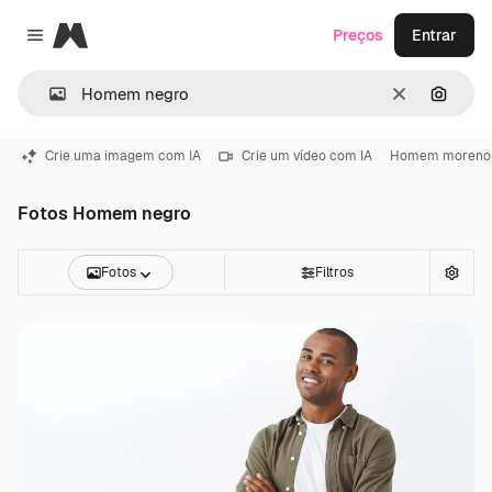
Magnific
Preços
Entrar
Close menu
Limpar
Pesqui
Crie uma imagem com IA
Crie um vídeo com IA
Homem moreno
Fotos Homem negro
Fotos
Filtros