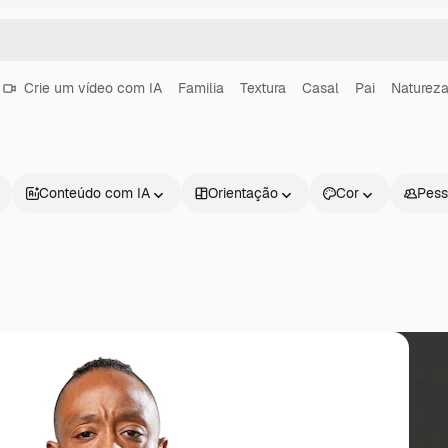
Crie um vídeo com IA
Familia
Textura
Casal
Pai
Naturez
Conteúdo com IA
Orientação
Cor
Pess
Produtos
Começar