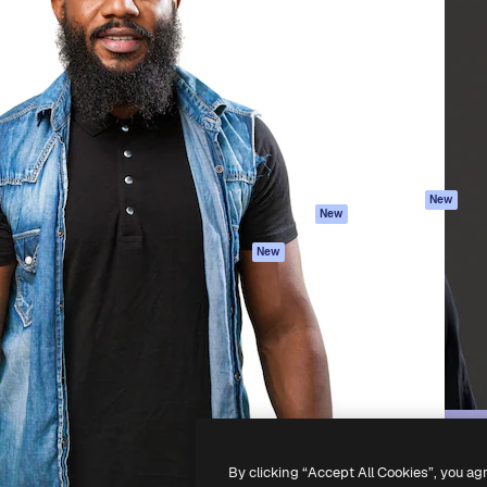
iativa para você direcionar
Spaces
Academy
alho. Mais de 1 milhão de
Assistente de IA
Documentação
e criativos, empresas,
Gerador de
Atendimento
dios.
imagens
Termos e
Gerador de vídeos
condições
Texto para voz
Política de
privacidade
Conteúdo de stock
Originais
MCP para
New
New
Claude/ChatGPT
Política de cooki
Agentes
Central de
New
confiabilidade
API
Afiliados
App móvel
Empresas
Todas as
ferramentas
-
2026
Freepik Company S.L.U.
Todos os direitos reservados
.
By clicking “Accept All Cookies”, you ag