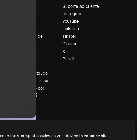
Preços
Suporte ao cliente
Sobre nós
Instagram
Reviews
YouTube
Emprego
LinkedIn
Tendências de
TikTok
pesquisa
Discord
Blog
X
Eventos
Reddit
es
Slidesgo
Vender conteúdo
Sala de imprensa
Procurando por
magnific.ai?
ree to the storing of cookies on your device to enhance site