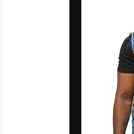
A plataforma cr
seu melhor trab
assinantes entr
agências e estú
Português
Copyright © 2010