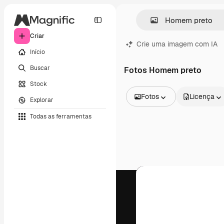
Criar
Crie uma imagem com IA
Início
Buscar
Fotos Homem preto
Stock
Fotos
Licença
Explorar
Todas as imagens
Todas as ferramentas
Vetores
Ilustrações
Fotos
PSD
Modelos
Mockups
Vídeos
Clipes de vídeo
Animações
Modelos de vídeos
Ícones
Modelos 3D
Fontes