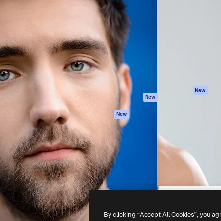
iativa para você direcionar
Spaces
Academy
alho. Mais de 1 milhão de
Assistente de IA
Documentação
e criativos, empresas,
Gerador de
Atendimento
dios.
imagens
Termos e
Gerador de vídeos
condições
Texto para voz
Política de
privacidade
Conteúdo de stock
Originais
MCP para
New
New
Claude/ChatGPT
Política de cooki
Agentes
Central de
New
confiabilidade
API
Afiliados
App móvel
Empresas
Todas as
ferramentas
-
2026
Freepik Company S.L.U.
Todos os direitos reservados
.
By clicking “Accept All Cookies”, you ag