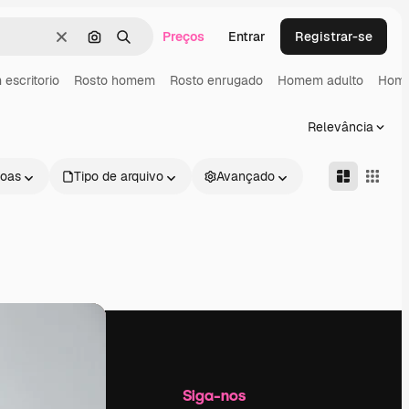
Preços
Entrar
Registrar-se
Limpar
Pesquisar por imagem
Buscar
escritorio
Rosto homem
Rosto enrugado
Homem adulto
Home
Relevância
oas
Tipo de arquivo
Avançado
Empresa
Siga-nos