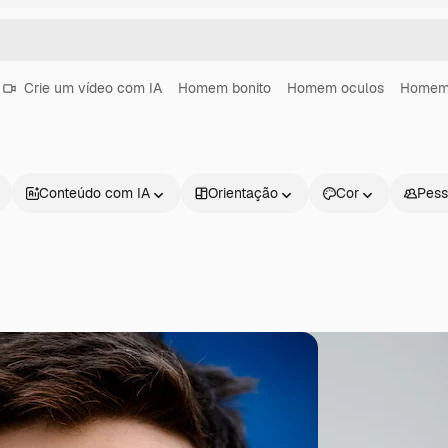
Crie um vídeo com IA
Homem bonito
Homem oculos
Homem 
Conteúdo com IA
Orientação
Cor
Pess
Produtos
Começar