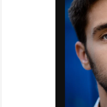
A plataforma cr
seu melhor trab
assinantes entr
agências e estú
Português
Copyright © 2010