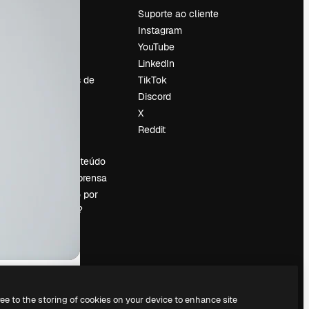
Preços
Suporte ao cliente
Sobre nós
Instagram
Reviews
YouTube
Emprego
LinkedIn
Tendências de
TikTok
pesquisa
Discord
Blog
X
Eventos
Reddit
es
Slidesgo
Vender conteúdo
Sala de imprensa
Procurando por
magnific.ai?
ree to the storing of cookies on your device to enhance site