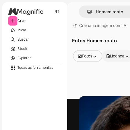
Criar
Crie uma imagem com IA
Início
Buscar
Fotos Homem rosto
Stock
Fotos
Licença
Explorar
Todas as imagens
Todas as ferramentas
Vetores
Ilustrações
Fotos
PSD
Modelos
Mockups
Vídeos
Clipes de vídeo
Animações
Modelos de vídeos
Ícones
Modelos 3D
Fontes