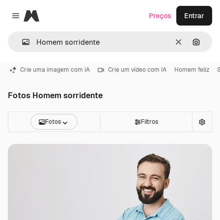
Magnific
Preços
Entrar
Close menu
Limpar
Pesqui
Crie uma imagem com IA
Crie um vídeo com IA
Homem feliz
S
Fotos Homem sorridente
Fotos
Filtros