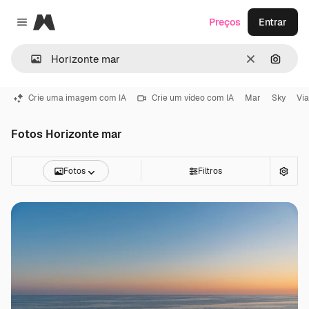
Magnific
Preços
Entrar
Close menu
Limpar
Pesqui
Crie uma imagem com IA
Crie um vídeo com IA
Mar
Sky
Vi
Fotos Horizonte mar
Fotos
Filtros