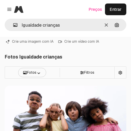
Magnific
Preços
Entrar
Close menu
Limpar
Pesqui
Crie uma imagem com IA
Crie um vídeo com IA
Fotos Igualdade crianças
Fotos
Filtros