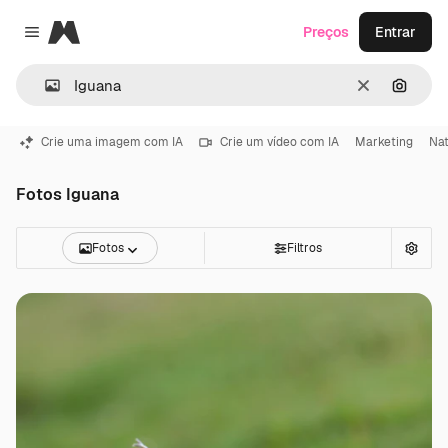
Magnific
Preços
Entrar
Close menu
Limpar
Pesqui
Crie uma imagem com IA
Crie um vídeo com IA
Marketing
Na
Fotos Iguana
Fotos
Filtros