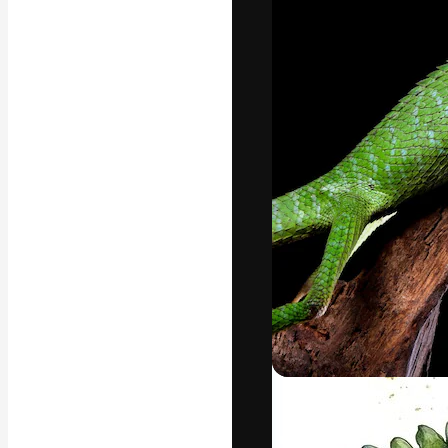
A plataforma cr
seu melhor trab
assinantes entr
agências e estú
Português
Copyright © 2010