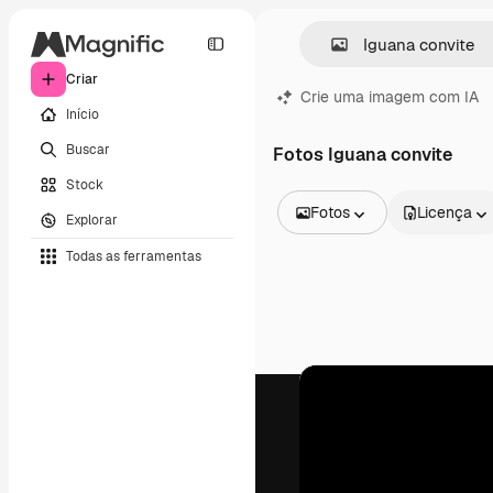
Criar
Crie uma imagem com IA
Início
Buscar
Fotos Iguana convite
Stock
Fotos
Licença
Explorar
Todas as imagens
Todas as ferramentas
Vetores
Ilustrações
Fotos
PSD
Modelos
Mockups
Vídeos
Clipes de vídeo
Animações
Modelos de vídeos
Ícones
Modelos 3D
Fontes