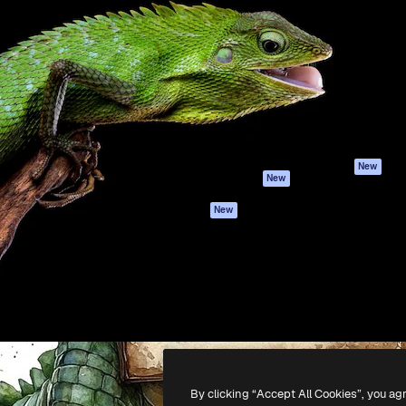
iativa para você direcionar
Spaces
Academy
alho. Mais de 1 milhão de
Assistente de IA
Documentação
e criativos, empresas,
Gerador de
Atendimento
dios.
imagens
Termos e
Gerador de vídeos
condições
Texto para voz
Política de
privacidade
Conteúdo de stock
Originais
MCP para
New
New
Claude/ChatGPT
Política de cooki
Agentes
Central de
New
confiabilidade
API
Afiliados
App móvel
Empresas
Todas as
ferramentas
-
2026
Freepik Company S.L.U.
Todos os direitos reservados
.
By clicking “Accept All Cookies”, you ag