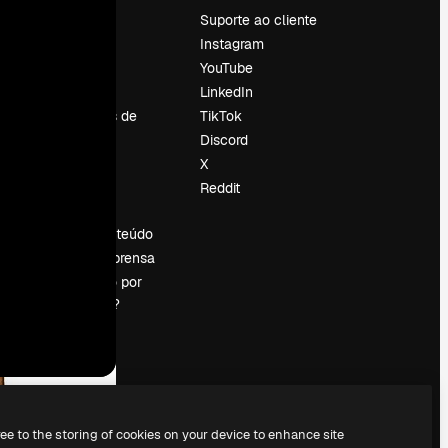
Preços
Suporte ao cliente
Sobre nós
Instagram
Reviews
YouTube
Emprego
LinkedIn
Tendências de
TikTok
pesquisa
Discord
Blog
X
Eventos
Reddit
es
Slidesgo
Vender conteúdo
Sala de imprensa
Procurando por
magnific.ai?
ree to the storing of cookies on your device to enhance site