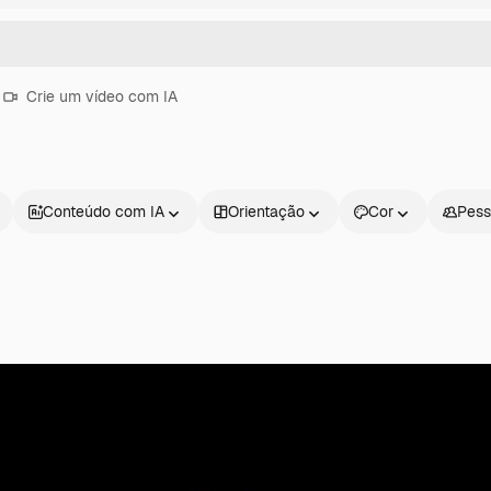
Crie um vídeo com IA
Conteúdo com IA
Orientação
Cor
Pess
Produtos
Começar