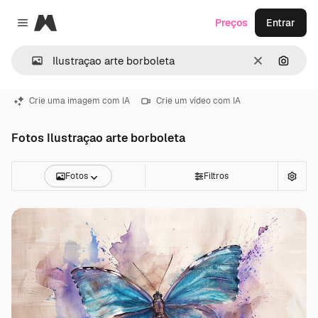
Magnific
Preços
Entrar
Close menu
Limpar
Pesqui
Crie uma imagem com IA
Crie um vídeo com IA
Fotos Ilustraçao arte borboleta
Fotos
Filtros