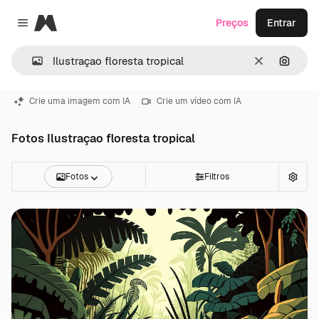
Magnific
Preços
Entrar
Close menu
Limpar
Pesqui
Crie uma imagem com IA
Crie um vídeo com IA
Fotos Ilustraçao floresta tropical
Fotos
Filtros