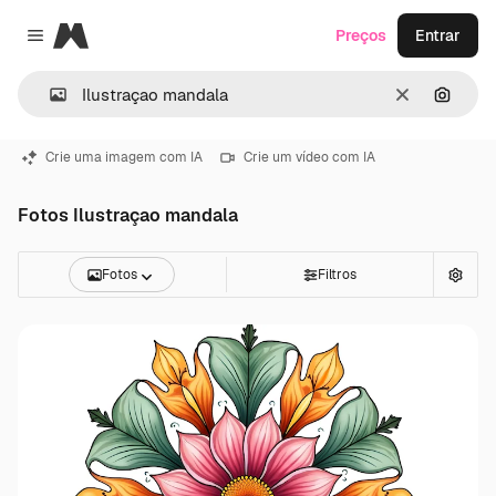
Magnific
Preços
Entrar
Close menu
Limpar
Pesqui
Crie uma imagem com IA
Crie um vídeo com IA
Fotos Ilustraçao mandala
Fotos
Filtros