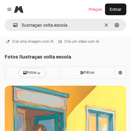
Magnific
Preços
Entrar
Close menu
Limpar
Pesqui
Crie uma imagem com IA
Crie um vídeo com IA
Fotos Ilustraçao volta escola
Fotos
Filtros