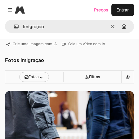
Magnific
Preços
Entrar
Close menu
Limpar
Pesqui
Crie uma imagem com IA
Crie um vídeo com IA
Fotos Imigraçao
Fotos
Filtros