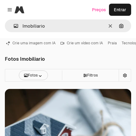
Magnific
Preços
Entrar
Close menu
Limpar
Pesqui
Crie uma imagem com IA
Crie um vídeo com IA
Praia
Tecnolo
Fotos Imobiliario
Fotos
Filtros