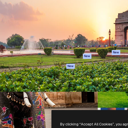
iativa para você direcionar
Spaces
Academy
alho. Mais de 1 milhão de
Assistente de IA
Documentação
e criativos, empresas,
Gerador de
Atendimento
dios.
imagens
Termos e
Gerador de vídeos
condições
Texto para voz
Política de
privacidade
Conteúdo de stock
Originais
MCP para
New
New
Claude/ChatGPT
Política de cooki
Agentes
Central de
New
confiabilidade
API
Afiliados
App móvel
Empresas
Todas as
ferramentas
-
2026
Freepik Company S.L.U.
Todos os direitos reservados
.
By clicking “Accept All Cookies”, you ag