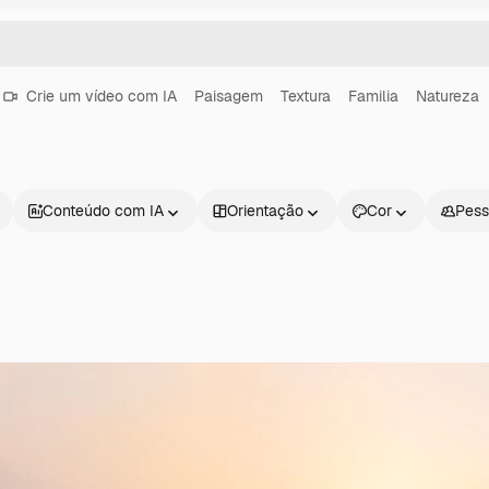
Crie um vídeo com IA
Paisagem
Textura
Familia
Natureza
Conteúdo com IA
Orientação
Cor
Pess
Produtos
Começar