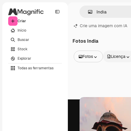
Criar
Crie uma imagem com IA
Início
Buscar
Fotos India
Stock
Fotos
Licença
Explorar
Todas as imagens
Todas as ferramentas
Vetores
Ilustrações
Fotos
PSD
Modelos
Mockups
Vídeos
Clipes de vídeo
Animações
Modelos de vídeos
Ícones
Modelos 3D
Fontes