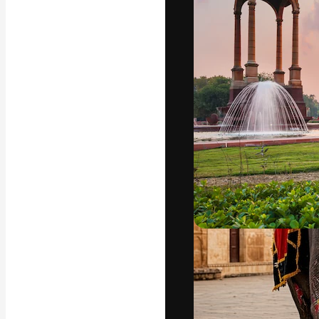
A plataforma cr
seu melhor trab
assinantes entr
agências e estú
Português
Copyright © 2010