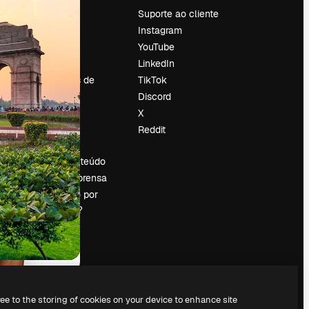
Preços
Suporte ao cliente
Sobre nós
Instagram
Reviews
YouTube
Emprego
LinkedIn
Tendências de
TikTok
pesquisa
Discord
Blog
X
Eventos
Reddit
es
Slidesgo
Vender conteúdo
Sala de imprensa
Procurando por
magnific.ai?
ree to the storing of cookies on your device to enhance site