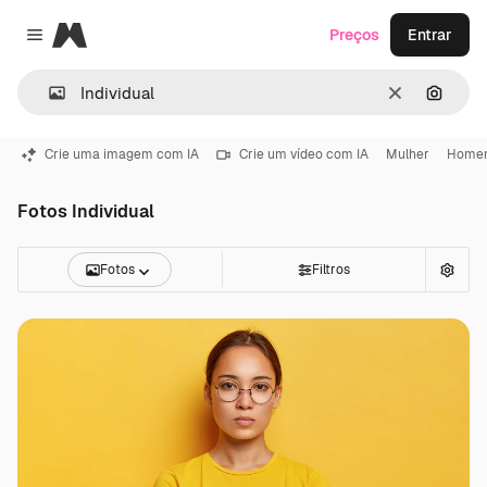
Magnific
Preços
Entrar
Close menu
Limpar
Pesqui
Crie uma imagem com IA
Crie um vídeo com IA
Mulher
Home
Fotos Individual
Fotos
Filtros