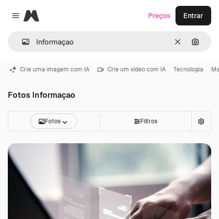
Magnific
Preços
Entrar
Close menu
Limpar
Pesqui
Crie uma imagem com IA
Crie um vídeo com IA
Tecnologia
Ma
Fotos Informaçao
Fotos
Filtros