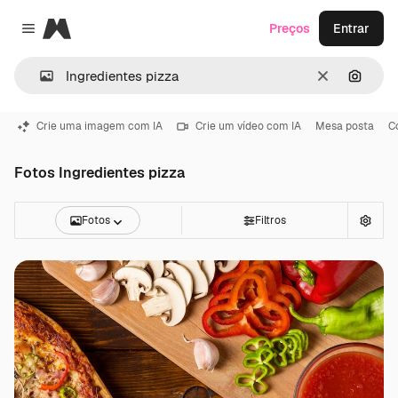
Magnific
Preços
Entrar
Close menu
Limpar
Pesqui
Crie uma imagem com IA
Crie um vídeo com IA
Mesa posta
C
Fotos Ingredientes pizza
Fotos
Filtros