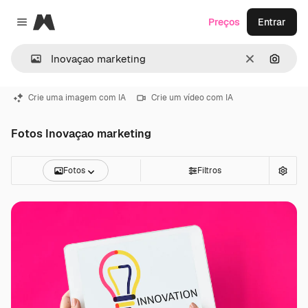
Magnific
Preços
Entrar
Close menu
Limpar
Pesqui
Crie uma imagem com IA
Crie um vídeo com IA
Fotos Inovaçao marketing
Fotos
Filtros