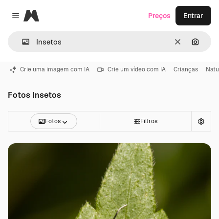
Magnific
Preços
Entrar
Close menu
Limpar
Pesqui
Crie uma imagem com IA
Crie um vídeo com IA
Crianças
Natu
Fotos Insetos
Fotos
Filtros