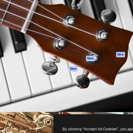
iativa para você direcionar
Spaces
Academy
alho. Mais de 1 milhão de
Assistente de IA
Documentação
e criativos, empresas,
Gerador de
Atendimento
dios.
imagens
Termos e
Gerador de vídeos
condições
Texto para voz
Política de
privacidade
Conteúdo de stock
Originais
MCP para
New
New
Claude/ChatGPT
Política de cooki
Agentes
Central de
New
confiabilidade
API
Afiliados
App móvel
Empresas
Todas as
ferramentas
-
2026
Freepik Company S.L.U.
Todos os direitos reservados
.
By clicking “Accept All Cookies”, you ag