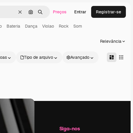
Preços
Entrar
Registrar-se
Limpar
Pesquisar por imagem
Buscar
o
Bateria
Dança
Violao
Rock
Som
Relevância
oas
Tipo de arquivo
Avançado
Empresa
Siga-nos