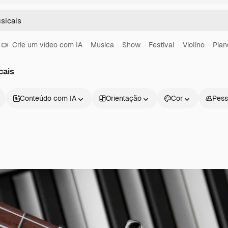
Crie um vídeo com IA
Musica
Show
Festival
Violino
Pian
cais
Conteúdo com IA
Orientação
Cor
Pess
Produtos
Começar