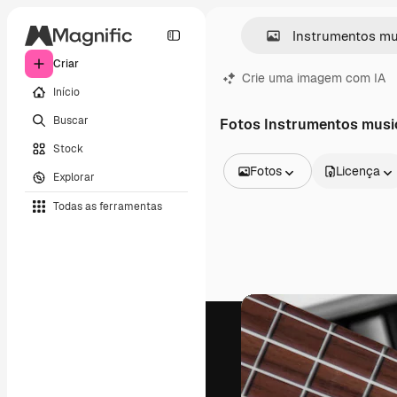
Criar
Crie uma imagem com IA
Início
Buscar
Fotos Instrumentos musi
Stock
Fotos
Licença
Explorar
Todas as imagens
Todas as ferramentas
Vetores
Ilustrações
Fotos
PSD
Modelos
Mockups
Vídeos
Clipes de vídeo
Animações
Modelos de vídeos
Ícones
Modelos 3D
Fontes