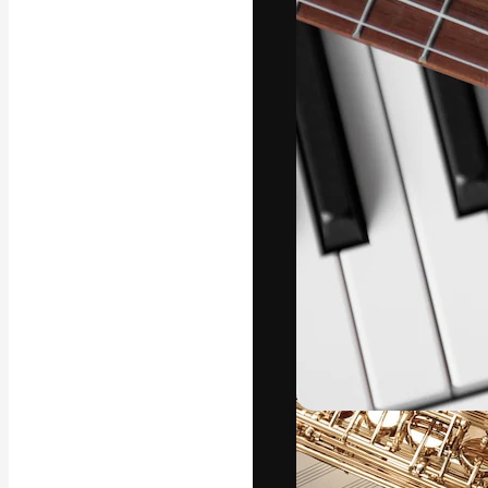
A plataforma cr
seu melhor trab
assinantes entr
agências e estú
Português
Copyright © 2010