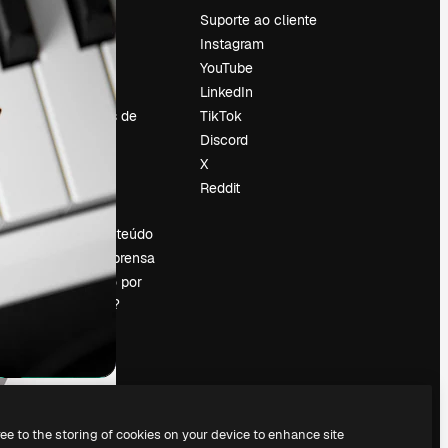
Preços
Suporte ao cliente
Sobre nós
Instagram
Reviews
YouTube
Emprego
LinkedIn
Tendências de
TikTok
pesquisa
Discord
Blog
X
Eventos
Reddit
es
Slidesgo
Vender conteúdo
Sala de imprensa
Procurando por
magnific.ai?
ree to the storing of cookies on your device to enhance site