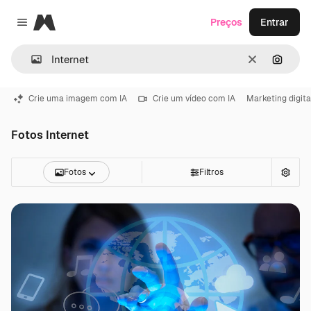
Magnific
Preços
Entrar
Close menu
Limpar
Pesqui
Crie uma imagem com IA
Crie um vídeo com IA
Marketing digita
Fotos Internet
Fotos
Filtros