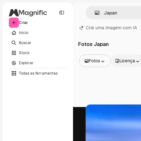
Criar
Crie uma imagem com IA
Início
Buscar
Fotos Japan
Stock
Fotos
Licença
Explorar
Todas as imagens
Todas as ferramentas
Vetores
Ilustrações
Fotos
PSD
Modelos
Mockups
Vídeos
Clipes de vídeo
Animações
Modelos de vídeos
Ícones
Modelos 3D
Fontes