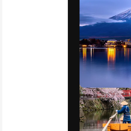
A plataforma cr
seu melhor trab
assinantes entr
agências e estú
Português
Copyright © 2010