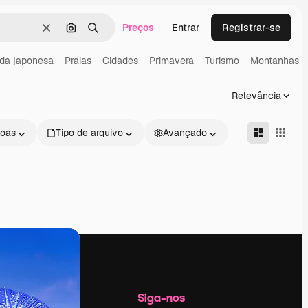
Preços
Entrar
Registrar-se
Limpar
Pesquisar por imagem
Buscar
da japonesa
Praias
Cidades
Primavera
Turismo
Montanhas
Relevância
oas
Tipo de arquivo
Avançado
Empresa
Siga-nos