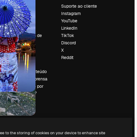
Preços
Suporte ao cliente
Sobre nós
Instagram
Reviews
YouTube
Emprego
LinkedIn
Tendências de
TikTok
pesquisa
Discord
Blog
X
Eventos
Reddit
es
Slidesgo
Vender conteúdo
Sala de imprensa
Procurando por
magnific.ai?
ree to the storing of cookies on your device to enhance site