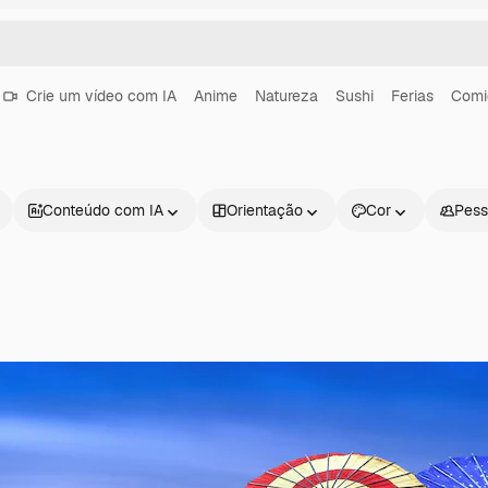
Crie um vídeo com IA
Anime
Natureza
Sushi
Ferias
Comi
Conteúdo com IA
Orientação
Cor
Pess
Produtos
Começar