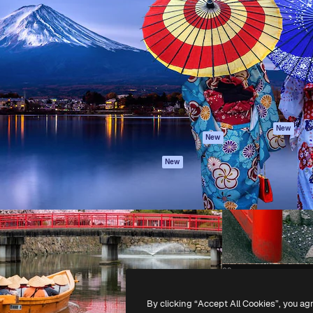
iativa para você direcionar
Spaces
Academy
alho. Mais de 1 milhão de
Assistente de IA
Documentação
e criativos, empresas,
Gerador de
Atendimento
dios.
imagens
Termos e
Gerador de vídeos
condições
Texto para voz
Política de
privacidade
Conteúdo de stock
Originais
MCP para
New
New
Claude/ChatGPT
Política de cooki
Agentes
Central de
New
confiabilidade
API
Afiliados
App móvel
Empresas
Todas as
ferramentas
-
2026
Freepik Company S.L.U.
Todos os direitos reservados
.
By clicking “Accept All Cookies”, you ag