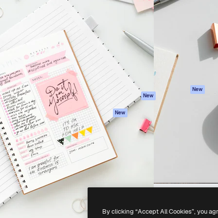
iativa para você direcionar
Spaces
Academy
alho. Mais de 1 milhão de
Assistente de IA
Documentação
e criativos, empresas,
Gerador de
Atendimento
dios.
imagens
Termos e
Gerador de vídeos
condições
Texto para voz
Política de
privacidade
Conteúdo de stock
Originais
MCP para
New
New
Claude/ChatGPT
Política de cooki
Agentes
Central de
New
confiabilidade
API
Afiliados
App móvel
Empresas
Todas as
ferramentas
-
2026
Freepik Company S.L.U.
Todos os direitos reservados
.
By clicking “Accept All Cookies”, you ag