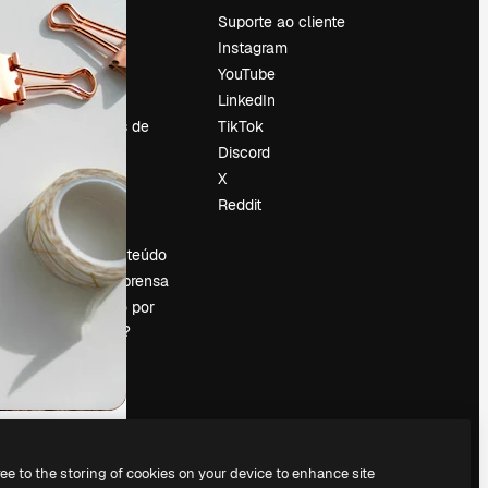
Preços
Suporte ao cliente
Sobre nós
Instagram
Reviews
YouTube
Emprego
LinkedIn
Tendências de
TikTok
pesquisa
Discord
Blog
X
Eventos
Reddit
es
Slidesgo
Vender conteúdo
Sala de imprensa
Procurando por
magnific.ai?
ree to the storing of cookies on your device to enhance site