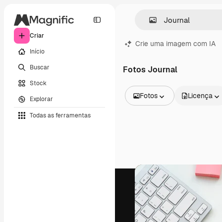
Criar
Crie uma imagem com IA
Início
Buscar
Fotos Journal
Stock
Fotos
Licença
Explorar
Todas as imagens
Todas as ferramentas
Vetores
Ilustrações
Fotos
PSD
Modelos
Mockups
Vídeos
Clipes de vídeo
Animações
Modelos de vídeos
Ícones
Modelos 3D
Fontes