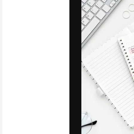
A plataforma cr
seu melhor trab
assinantes entr
agências e estú
Português
Copyright © 2010