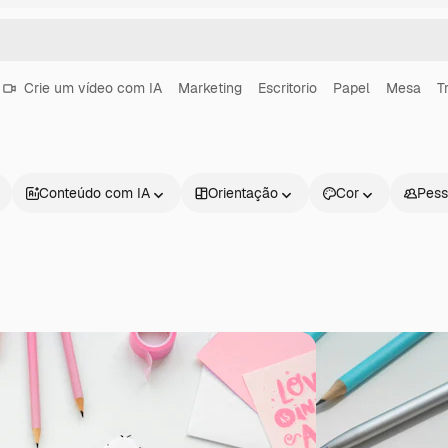
Crie um vídeo com IA
Marketing
Escritorio
Papel
Mesa
T
Conteúdo com IA
Orientação
Cor
Pess
Produtos
Começar