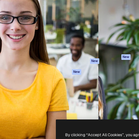
iativa para você direcionar
Spaces
Academy
alho. Mais de 1 milhão de
Assistente de IA
Documentação
e criativos, empresas,
Gerador de
Atendimento
dios.
imagens
Termos e
Gerador de vídeos
condições
Texto para voz
Política de
privacidade
Conteúdo de stock
Originais
MCP para
New
New
Claude/ChatGPT
Política de cooki
Agentes
Central de
New
confiabilidade
API
Afiliados
App móvel
Empresas
Todas as
ferramentas
-
2026
Freepik Company S.L.U.
Todos os direitos reservados
.
By clicking “Accept All Cookies”, you ag