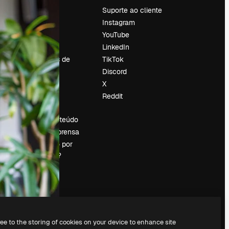
Preços
Suporte ao cliente
Sobre nós
Instagram
Reviews
YouTube
Emprego
LinkedIn
Tendências de
TikTok
pesquisa
Discord
Blog
X
Eventos
Reddit
es
Slidesgo
Vender conteúdo
Sala de imprensa
Procurando por
magnific.ai?
ree to the storing of cookies on your device to enhance site