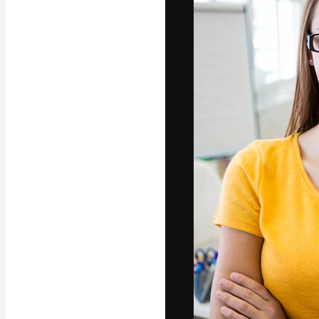
A plataforma cr
seu melhor trab
assinantes entr
agências e estú
Português
Copyright © 2010