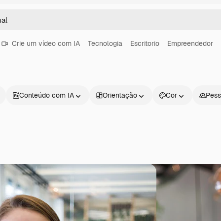
Crie um vídeo com IA
Tecnologia
Escritorio
Empreendedor
Conteúdo com IA
Orientação
Cor
Pess
Produtos
Começar