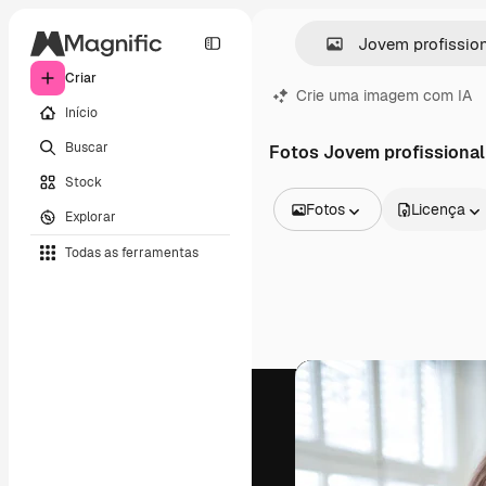
Criar
Crie uma imagem com IA
Início
Buscar
Fotos Jovem profissional
Stock
Fotos
Licença
Explorar
Todas as imagens
Todas as ferramentas
Vetores
Ilustrações
Fotos
PSD
Modelos
Mockups
Vídeos
Clipes de vídeo
Animações
Modelos de vídeos
Ícones
Modelos 3D
Fontes