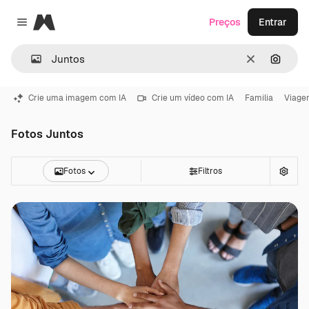
Magnific
Preços
Entrar
Close menu
Limpar
Pesqui
Crie uma imagem com IA
Crie um vídeo com IA
Familia
Viage
Fotos Juntos
Fotos
Filtros