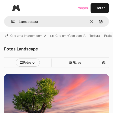
Magnific
Preços
Entrar
Close menu
Limpar
Pesqui
Crie uma imagem com IA
Crie um vídeo com IA
Textura
Praia
Fotos Landscape
Fotos
Filtros