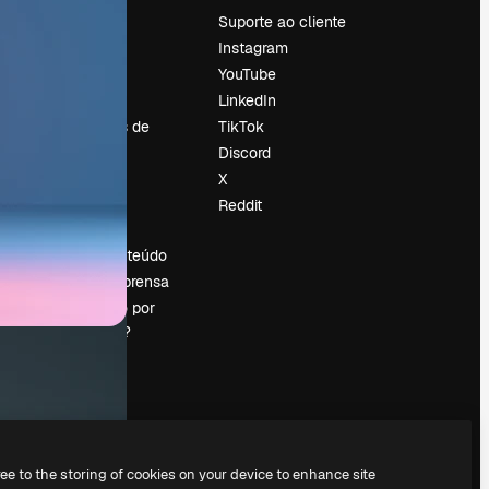
Preços
Suporte ao cliente
Sobre nós
Instagram
Reviews
YouTube
Emprego
LinkedIn
Tendências de
TikTok
pesquisa
Discord
Blog
X
Eventos
Reddit
es
Slidesgo
Vender conteúdo
Sala de imprensa
Procurando por
magnific.ai?
ree to the storing of cookies on your device to enhance site