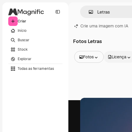
Criar
Crie uma imagem com IA
Início
Buscar
Fotos Letras
Stock
Fotos
Licença
Explorar
Todas as imagens
Todas as ferramentas
Vetores
Ilustrações
Fotos
PSD
Modelos
Mockups
Vídeos
Clipes de vídeo
Animações
Modelos de vídeos
Ícones
Modelos 3D
Fontes