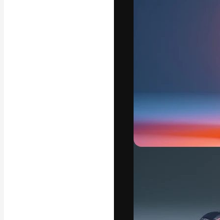
A plataforma cr
seu melhor trab
assinantes entr
agências e estú
Português
Copyright © 2010