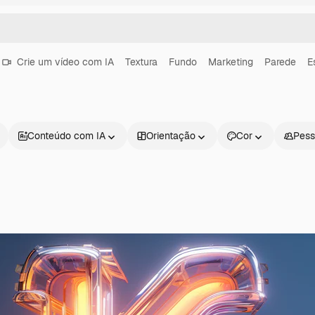
Crie um vídeo com IA
Textura
Fundo
Marketing
Parede
E
Conteúdo com IA
Orientação
Cor
Pess
Produtos
Começar