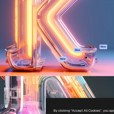
iativa para você direcionar
Spaces
Academy
alho. Mais de 1 milhão de
Assistente de IA
Documentação
e criativos, empresas,
Gerador de
Atendimento
dios.
imagens
Termos e
Gerador de vídeos
condições
Texto para voz
Política de
privacidade
Conteúdo de stock
Originais
MCP para
New
New
Claude/ChatGPT
Política de cooki
Agentes
Central de
New
confiabilidade
API
Afiliados
App móvel
Empresas
Todas as
ferramentas
-
2026
Freepik Company S.L.U.
Todos os direitos reservados
.
By clicking “Accept All Cookies”, you ag